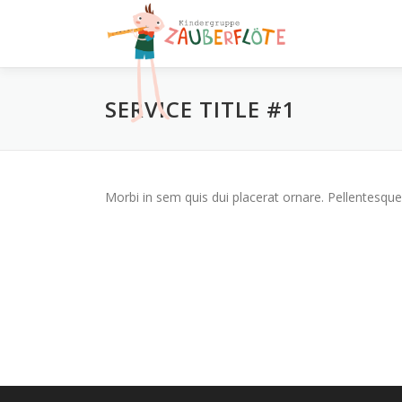
Zum
Inhalt
springen
SERVICE TITLE #1
Morbi in sem quis dui placerat ornare. Pellentesque 